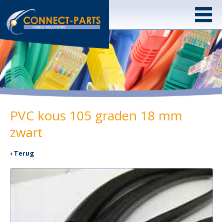
PVC kous 105 graden 18 mm
zwart
‹ Terug