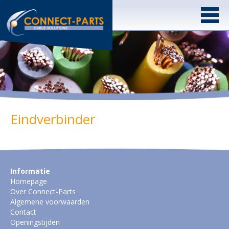
Eindverbinder
Informatie
Homepage
Over Connect-Parts
Algemene voorwaarden
Contact
Openingstijden